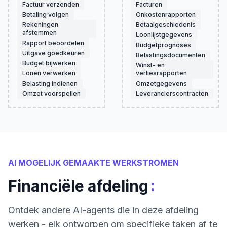
Factuur verzenden
Facturen
Betaling volgen
Onkostenrapporten
Rekeningen
Betaalgeschiedenis
afstemmen
Loonlijstgegevens
Rapport beoordelen
Budgetprognoses
Uitgave goedkeuren
Belastingsdocumenten
Budget bijwerken
Winst- en
Lonen verwerken
verliesrapporten
Belasting indienen
Omzetgegevens
Omzet voorspellen
Leverancierscontracten
AI MOGELIJK GEMAAKTE WERKSTROMEN
:
Financiële afdeling
Ontdek andere AI-agents die in deze afdeling
werken - elk ontworpen om specifieke taken af te