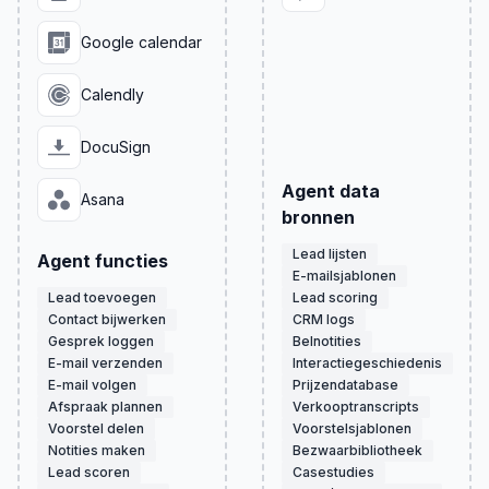
Google calendar
Calendly
DocuSign
Agent data
Asana
bronnen
Lead lijsten
Agent functies
E-mailsjablonen
Lead toevoegen
Lead scoring
Contact bijwerken
CRM logs
Gesprek loggen
Belnotities
E-mail verzenden
Interactiegeschiedenis
E-mail volgen
Prijzendatabase
Afspraak plannen
Verkooptranscripts
Voorstel delen
Voorstelsjablonen
Notities maken
Bezwaarbibliotheek
Lead scoren
Casestudies