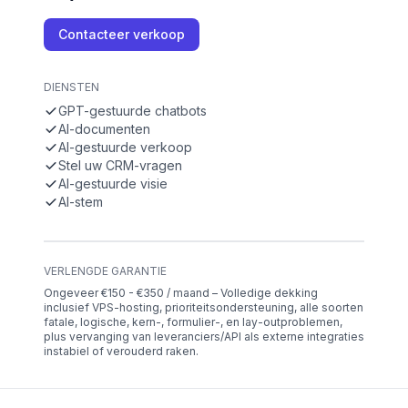
Contacteer verkoop
DIENSTEN
GPT-gestuurde chatbots
AI-documenten
AI-gestuurde verkoop
Stel uw CRM-vragen
AI-gestuurde visie
AI-stem
VERLENGDE GARANTIE
Ongeveer €150 - €350 / maand – Volledige dekking
inclusief VPS-hosting, prioriteitsondersteuning, alle soorten
fatale, logische, kern-, formulier-, en lay-outproblemen,
plus vervanging van leveranciers/API als externe integraties
instabiel of verouderd raken.