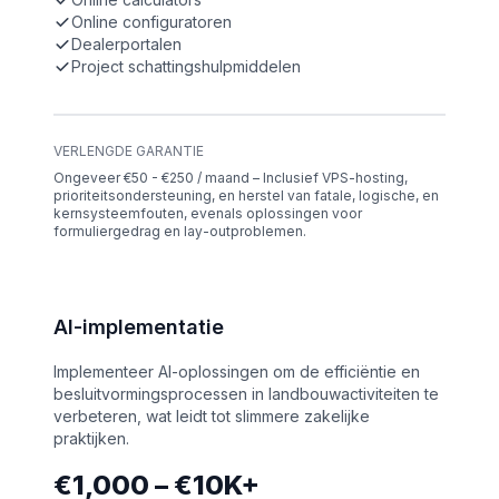
Online configuratoren
Dealerportalen
Project schattingshulpmiddelen
VERLENGDE GARANTIE
Ongeveer €50 - €250 / maand – Inclusief VPS-hosting,
prioriteitsondersteuning, en herstel van fatale, logische, en
kernsysteemfouten, evenals oplossingen voor
formuliergedrag en lay-outproblemen.
AI-implementatie
Implementeer AI-oplossingen om de efficiëntie en
besluitvormingsprocessen in landbouwactiviteiten te
verbeteren, wat leidt tot slimmere zakelijke
praktijken.
€1,000 – €10K+