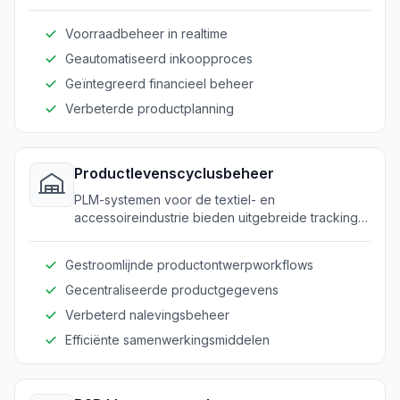
beheer vanaf een centraal platform.
Voorraadbeheer in realtime
Geautomatiseerd inkoopproces
Geïntegreerd financieel beheer
Verbeterde productplanning
Productlevenscyclusbeheer
PLM-systemen voor de textiel- en
accessoireindustrie bieden uitgebreide tracking
van productontwikkeling van concept tot
productie.
Gestroomlijnde productontwerpworkflows
Gecentraliseerde productgegevens
Verbeterd nalevingsbeheer
Efficiënte samenwerkingsmiddelen