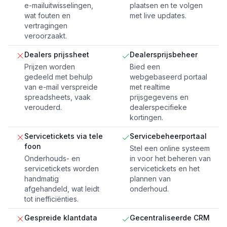
e-mailuitwisselingen,
plaatsen en te volgen
wat fouten en
met live updates.
vertragingen
veroorzaakt.
Dealers prijssheet
Dealersprijsbeheer
Prijzen worden
Bied een
gedeeld met behulp
webgebaseerd portaal
van e-mail verspreide
met realtime
spreadsheets, vaak
prijsgegevens en
verouderd.
dealerspecifieke
kortingen.
Servicetickets via tele
Servicebeheerportaal
foon
Stel een online systeem
Onderhouds- en
in voor het beheren van
servicetickets worden
servicetickets en het
handmatig
plannen van
afgehandeld, wat leidt
onderhoud.
tot inefficiënties.
Gespreide klantdata
Gecentraliseerde CRM