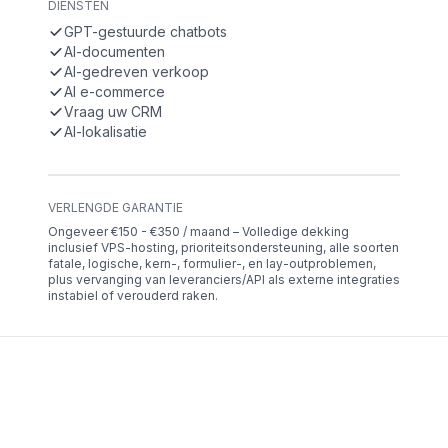
DIENSTEN
GPT-gestuurde chatbots
AI-documenten
AI-gedreven verkoop
AI e-commerce
Vraag uw CRM
AI-lokalisatie
VERLENGDE GARANTIE
Ongeveer €150 - €350 / maand – Volledige dekking
inclusief VPS-hosting, prioriteitsondersteuning, alle soorten
fatale, logische, kern-, formulier-, en lay-outproblemen,
plus vervanging van leveranciers/API als externe integraties
instabiel of verouderd raken.