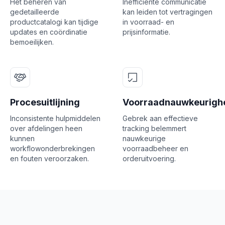
Het beheren van
Inefficiënte communicatie
gedetailleerde
kan leiden tot vertragingen
productcatalogi kan tijdige
in voorraad- en
updates en coördinatie
prijsinformatie.
bemoeilijken.
Procesuitlijning
Voorraadnauwkeurigh
Inconsistente hulpmiddelen
Gebrek aan effectieve
over afdelingen heen
tracking belemmert
kunnen
nauwkeurige
workflowonderbrekingen
voorraadbeheer en
en fouten veroorzaken.
orderuitvoering.