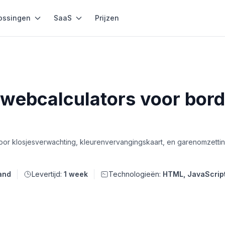
ossingen
SaaS
Prijzen
e webcalculators voor bor
r klosjesverwachting, kleurenvervangingskaart, en garenomzetting
and
Levertijd:
1 week
Technologieën:
HTML, JavaScrip