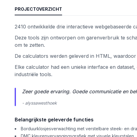
PROJECTOVERZICHT
2410 ontwikkelde drie interactieve webgebaseerde c
Deze tools zijn ontworpen om garenverbruik te sch
om te zetten.
De calculators werden geleverd in HTML, waardoor e
Elke calculator had een unieke interface en dataset
industriële tools.
nctionaliteit
Zeer goede ervaring. Goede communicatie en beh
- alyssawesthoek
Belangrijkste geleverde functies
Borduurklosjesverwachting met verstelbare steek- en dr
DMC kleurenvervangingsgrafiek met visuele kleurstalen