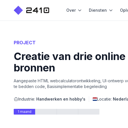
Over
Diensten
Opl
PROJECT
Creatie van drie onlin
bronnen
Aangepaste HTML webcalculatorontwikkeling, UI-ontwerp voo
te bedden code, Basisimplementatie begeleiding
Industrie:
Handwerken en hobby's
Locatie:
Nederl
1 maand