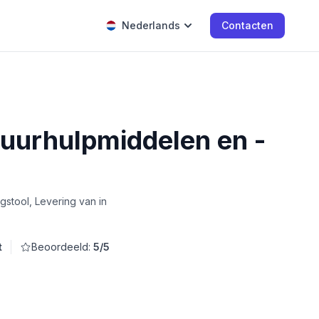
Nederlands
Contacten
duurhulpmiddelen en -
stool, Levering van in
t
Beoordeeld:
5/5