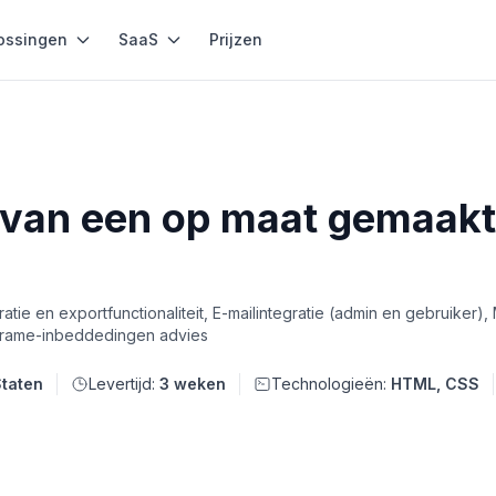
ossingen
SaaS
Prijzen
 van een op maat gemaakt
e en exportfunctionaliteit, E-mailintegratie (admin en gebruiker)
iframe-inbeddedingen advies
Staten
Levertijd:
3 weken
Technologieën:
HTML, CSS