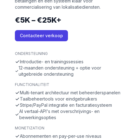
betalingen en een systeem klaar voor
commercialisering van lokalisatiediensten.
€5K – €25K+
Contacteer verkoop
ONDERSTEUNING
Introductie- en trainingssessies
12-maanden ondersteuning + optie voor
uitgebreide ondersteuning
FUNCTIONALITEIT
Multi-tenant architectuur met beheerderspanelen
Taalbeheertools voor eindgebruikers
Stripe/PayPal integratie en facturatiesysteem
AI vertaal-API's met overschrijvings- en
bewerkingsopties
MONETIZATION
Abonnementen en pay-per-use niveaus