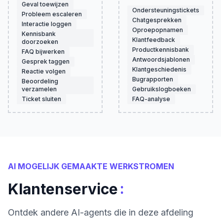
Geval toewijzen
Ondersteuningstickets
Probleem escaleren
Chatgesprekken
Interactie loggen
Oproepopnamen
Kennisbank
Klantfeedback
doorzoeken
Productkennisbank
FAQ bijwerken
Antwoordsjablonen
Gesprek taggen
Klantgeschiedenis
Reactie volgen
Bugrapporten
Beoordeling
verzamelen
Gebruikslogboeken
Ticket sluiten
FAQ-analyse
AI MOGELIJK GEMAAKTE WERKSTROMEN
:
Klantenservice
Ontdek andere AI-agents die in deze afdeling