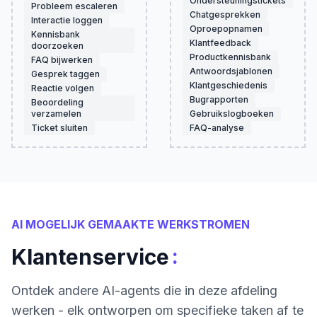
Ondersteuningstickets
Probleem escaleren
Chatgesprekken
Interactie loggen
Oproepopnamen
Kennisbank
Klantfeedback
doorzoeken
Productkennisbank
FAQ bijwerken
Antwoordsjablonen
Gesprek taggen
Klantgeschiedenis
Reactie volgen
Bugrapporten
Beoordeling
verzamelen
Gebruikslogboeken
Ticket sluiten
FAQ-analyse
AI MOGELIJK GEMAAKTE WERKSTROMEN
:
Klantenservice
Ontdek andere AI-agents die in deze afdeling
werken - elk ontworpen om specifieke taken af te