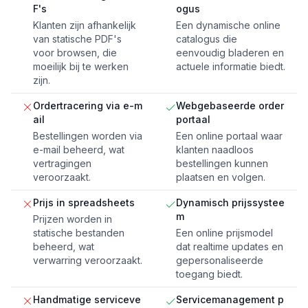
F's
ogus
Klanten zijn afhankelijk
Een dynamische online
van statische PDF's
catalogus die
voor browsen, die
eenvoudig bladeren en
moeilijk bij te werken
actuele informatie biedt.
zijn.
Ordertracering via e-m
Webgebaseerde order
ail
portaal
Bestellingen worden via
Een online portaal waar
e-mail beheerd, wat
klanten naadloos
vertragingen
bestellingen kunnen
veroorzaakt.
plaatsen en volgen.
Prijs in spreadsheets
Dynamisch prijssystee
m
Prijzen worden in
statische bestanden
Een online prijsmodel
beheerd, wat
dat realtime updates en
verwarring veroorzaakt.
gepersonaliseerde
toegang biedt.
Handmatige serviceve
Servicemanagement p