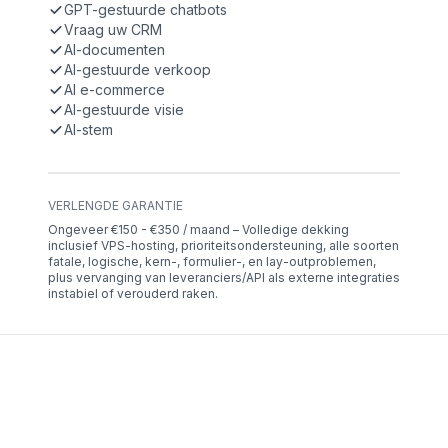
GPT-gestuurde chatbots
Vraag uw CRM
AI-documenten
AI-gestuurde verkoop
AI e-commerce
AI-gestuurde visie
AI-stem
VERLENGDE GARANTIE
Ongeveer €150 - €350 / maand – Volledige dekking
inclusief VPS-hosting, prioriteitsondersteuning, alle soorten
fatale, logische, kern-, formulier-, en lay-outproblemen,
plus vervanging van leveranciers/API als externe integraties
instabiel of verouderd raken.