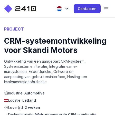
Contacten
PROJECT
CRM-systeemontwikkeling
voor Skandi Motors
Ontwikkeling van een aangepast CRM-systeem,
Systeemtesten en iteratie, Integratie van e-
mailsystemen, Exportfunctie, Ontwerp en
aanpassing van gebruikersinterface, Hosting- en
implementatiecoördinatie
Industrie:
Automotive
Locatie:
Letland
Levertijd:
2 weken
Technologieën:
Web-gebaseerde CRM-applicatie,